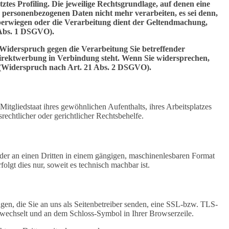
tes Profiling. Die jeweilige Rechtsgrundlage, auf denen eine
personenbezogenen Daten nicht mehr verarbeiten, es sei denn,
berwiegen oder die Verarbeitung dient der Geltendmachung,
 Abs. 1 DSGVO).
Widerspruch gegen die Verarbeitung Sie betreffender
 Direktwerbung in Verbindung steht. Wenn Sie widersprechen,
(Widerspruch nach Art. 21 Abs. 2 DSGVO).
tgliedstaat ihres gewöhnlichen Aufenthalts, ihres Arbeitsplatzes
echtlicher oder gerichtlicher Rechtsbehelfe.
 oder an einen Dritten in einem gängigen, maschinenlesbaren Format
olgt dies nur, soweit es technisch machbar ist.
gen, die Sie an uns als Seitenbetreiber senden, eine SSL-bzw. TLS-
/” wechselt und an dem Schloss-Symbol in Ihrer Browserzeile.