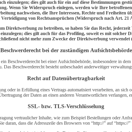
einzulegen; dies gilt auch für ein auf diese Bestimmungen gestütz
ung. Wenn Sie Widerspruch einlegen, werden wir Ihre betroffenen 
eitung nachweisen, die Ihre Interessen, Rechte und Freiheiten ü
Verteidigung von Rechtsansprüchen (Widerspruch nach Art. 21
m Direktwerbung zu betreiben, so haben Sie das Recht, jederzeit 
ulegen; dies gilt auch für das Profiling, soweit es mit solcher
chließend nicht mehr zum Zwecke der Direktwerbung verwendet 
Beschwerderecht bei der zuständigen Aufsichtsbehörde
n Beschwerderecht bei einer Aufsichtsbehörde, insbesondere in dem Mi
. Das Beschwerderecht besteht unbeschadet anderweitiger verwaltungsr
Recht auf Datenübertragbarkeit
ung oder in Erfüllung eines Vertrags automatisiert verarbeiten, an sich
Übertragung der Daten an einen anderen Verantwortlichen verlangen, erf
SSL- bzw. TLS-Verschlüsselung
ragung vertraulicher Inhalte, wie zum Beispiel Bestellungen oder Anfra
e daran, dass die Adresszeile des Browsers von “http://” auf “https:/